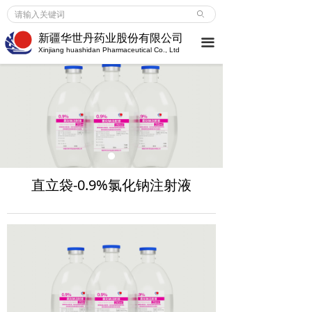
首页
ꄙ
新疆华世丹药业股份有限公司
끀
企业介绍
Xinjiang huashidan Pharmaceutical Co., Ltd
企业介绍
ꀂ
荣誉成就
ꀂ
大事记
ꀂ
新闻中心
直立袋-0.9%氯化钠注射液
企业新闻
ꀂ
行业动态
ꀂ
媒体报道
ꀂ
产品服务