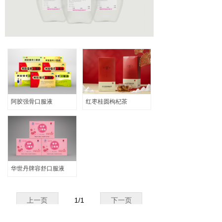
输液产品
ꀂ
口服液产品
ꀂ
代用茶
ꀂ
阿胶强骨专题
ꀂ
企业文化
阿胶强骨口服液
红枣桂圆枸杞茶
招聘信息
联系我们
华世丹牌容舒口服液
上一页
1
/
1
下一页