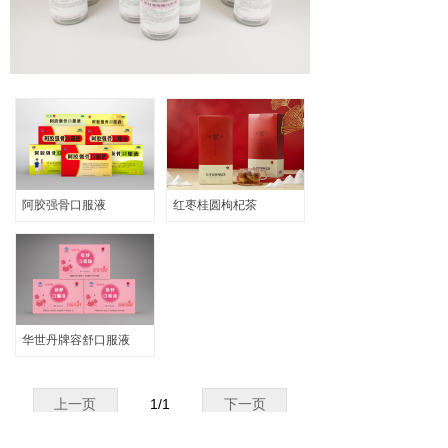
输液产品
ꀂ
口服液产品
ꀂ
代用茶
ꀂ
阿胶强骨专题
ꀂ
企业文化
阿胶强骨口服液
红枣桂圆枸杞茶
招聘信息
联系我们
华世丹牌容舒口服液
上一页
1
/
1
下一页