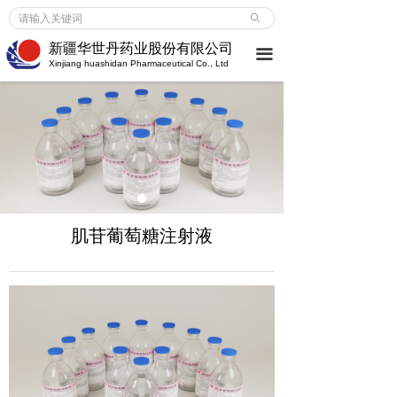
首页
ꄙ
新疆华世丹药业股份有限公司
끀
企业介绍
Xinjiang huashidan Pharmaceutical Co., Ltd
企业介绍
ꀂ
荣誉成就
ꀂ
大事记
ꀂ
新闻中心
肌苷葡萄糖注射液
企业新闻
ꀂ
行业动态
ꀂ
媒体报道
ꀂ
产品服务