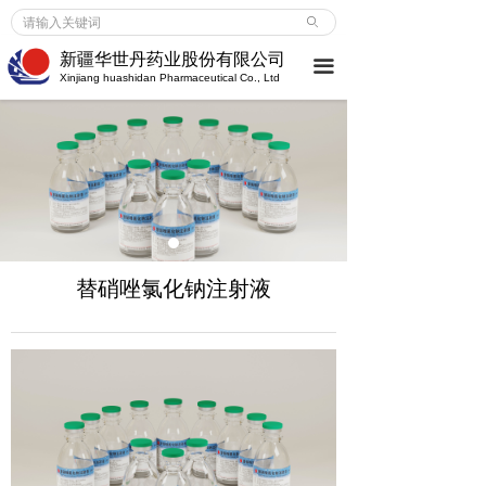
首页
ꄙ
新疆华世丹药业股份有限公司
끀
企业介绍
Xinjiang huashidan Pharmaceutical Co., Ltd
企业介绍
ꀂ
荣誉成就
ꀂ
大事记
ꀂ
新闻中心
替硝唑氯化钠注射液
企业新闻
ꀂ
行业动态
ꀂ
媒体报道
ꀂ
产品服务