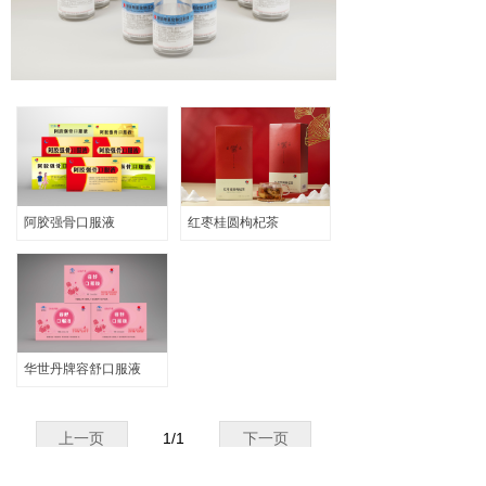
输液产品
ꀂ
口服液产品
ꀂ
代用茶
ꀂ
阿胶强骨专题
ꀂ
企业文化
阿胶强骨口服液
红枣桂圆枸杞茶
招聘信息
联系我们
华世丹牌容舒口服液
上一页
1
/
1
下一页