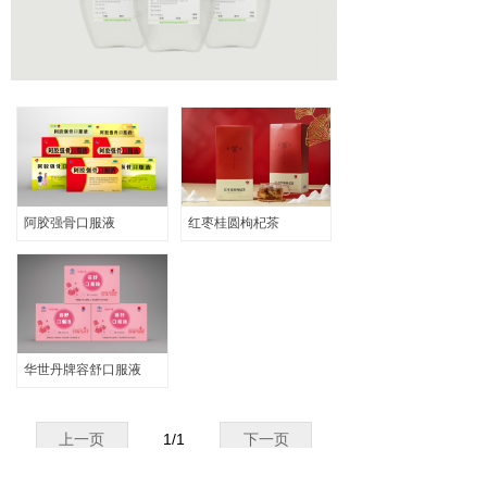
输液产品
ꀂ
口服液产品
ꀂ
代用茶
ꀂ
阿胶强骨专题
ꀂ
企业文化
阿胶强骨口服液
红枣桂圆枸杞茶
招聘信息
联系我们
华世丹牌容舒口服液
上一页
1
/
1
下一页