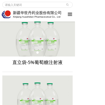
首页
ꄙ
新疆华世丹药业股份有限公司
끀
企业介绍
Xinjiang huashidan Pharmaceutical Co., Ltd
企业介绍
ꀂ
荣誉成就
ꀂ
大事记
ꀂ
新闻中心
直立袋-5%葡萄糖注射液
企业新闻
ꀂ
行业动态
ꀂ
媒体报道
ꀂ
产品服务