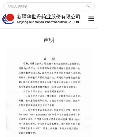
首页
ꄙ
新疆华世丹药业股份有限公司
끀
企业介绍
Xinjiang huashidan Pharmaceutical Co., Ltd
企业介绍
ꀂ
声明
荣誉成就
ꀂ
大事记
ꀂ
新闻中心
企业新闻
ꀂ
行业动态
ꀂ
媒体报道
ꀂ
产品服务