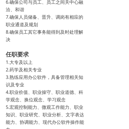
6.确保公司与员工、员工之间关中心融
输液产品
ꀂ
洽、和谐
7.确保人员储备、晋升、调岗有相应的
口服液产品
ꀂ
职业通道及规划
8.确保员工其它事务能得到及时处理解
代用茶
ꀂ
决
阿胶强骨专题
ꀂ
任职要求
企业文化
1.大专及以上
2.药学及相关专业
招聘信息
3.熟练应用办公软件，具备管理相关知
联系我们
识及专业
4.职业价值、职业操守、职业道德、科
学观念、换位观念、学习观念
5.宏观控制能力、微观工作能力、职业
知识、职业研究、职业分析、文字表达
能力、协调能力、现代办公软件操作能