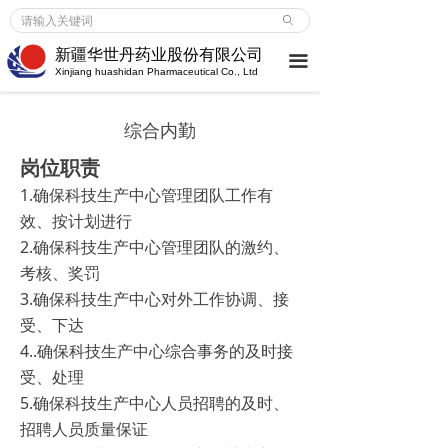
首页
ꄙ
新疆华世丹药业股份有限公司
끀
企业介绍
Xinjiang huashidan Pharmaceutical Co., Ltd
企业介绍
ꀂ
综合内勤
荣誉成就
ꀂ
岗位职责
1.确保科技生产中心管理团队工作有
大事记
ꀂ
效、按计划进行
新闻中心
2.确保科技生产中心管理团队的激约、
考核、奖罚
企业新闻
ꀂ
3.确保科技生产中心对外工作协调、接
受、下达
行业动态
ꀂ
4..确保科技生产中心综合事务的及时接
受、处理
媒体报道
ꀂ
5.确保科技生产中心人员招聘的及时、
产品服务
招聘人员质量保证