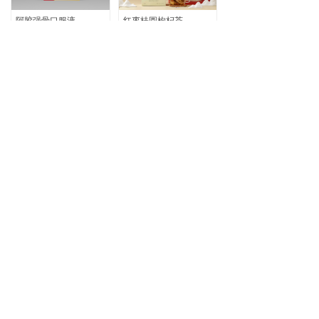
阿胶强骨口服液
红枣桂圆枸杞茶
华世丹牌容舒口服液
上一页
1
/
1
下一页
关注华世丹
版权所有© 新疆华世丹药业股份有限公司