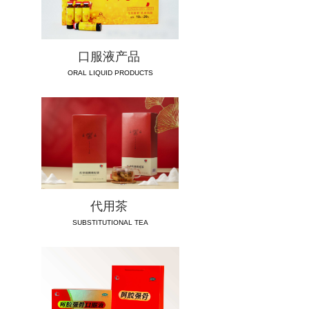
输液产品
ꀂ
口服液产品
ꀂ
口服液产品
ORAL LIQUID PRODUCTS
代用茶
ꀂ
阿胶强骨专题
ꀂ
企业文化
招聘信息
联系我们
代用茶
SUBSTITUTIONAL TEA