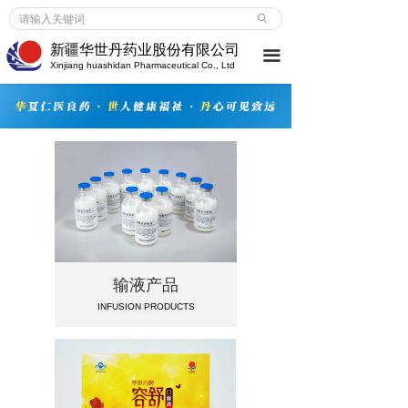
首页
ꄙ
新疆华世丹药业股份有限公司
끀
企业介绍
Xinjiang huashidan Pharmaceutical Co., Ltd
企业介绍
ꀂ
荣誉成就
ꀂ
大事记
ꀂ
新闻中心
企业新闻
ꀂ
输液产品
行业动态
ꀂ
INFUSION PRODUCTS
媒体报道
ꀂ
产品服务